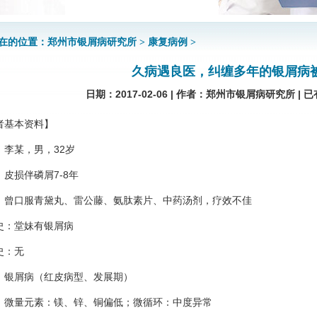
郑州市银屑病研究所
康复病例
在的位置：
>
>
久病遇良医，纠缠多年的银屑病
日期：2017-02-06 | 作者：郑州市银屑病研究所 | 已
者基本资料】
：李某，男，32岁
：皮损伴磷屑7-8年
：曾口服青黛丸、雷公藤、氨肽素片、中药汤剂，疗效不佳
史：堂妹有银屑病
史：无
：银屑病（红皮病型、发展期）
：微量元素：镁、锌、铜偏低；微循环：中度异常