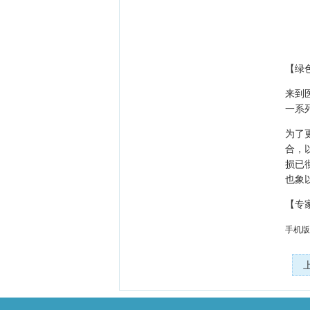
【绿
来到
一系
为了
合，
损已
也象
【专
手机版