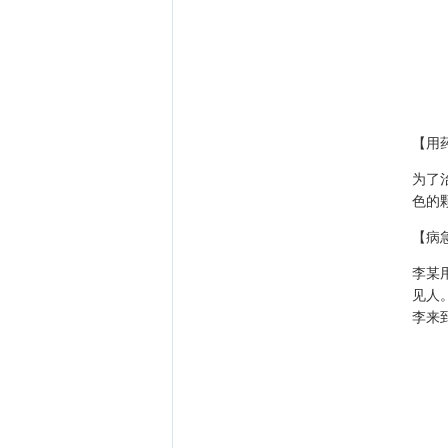
【用
为了
色的
【病
李某
见人
李来