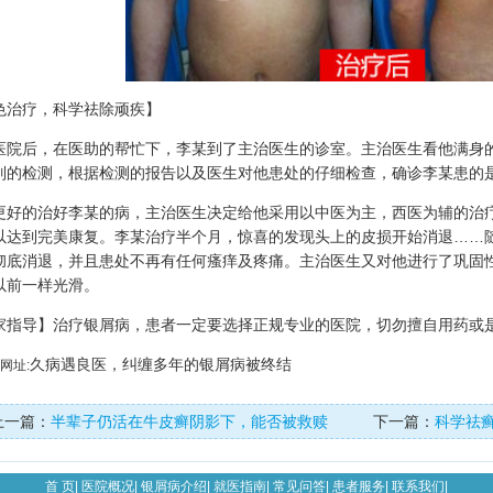
色治疗，科学祛除顽疾】
医院后，在医助的帮忙下，李某到了主治医生的诊室。主治医生看他满身
列的检测，根据检测的报告以及医生对他患处的仔细检查，确诊李某患的
更好的治好李某的病，主治医生决定给他采用以中医为主，西医为辅的治
以达到完美康复。李某治疗半个月，惊喜的发现头上的皮损开始消退……
彻底消退，并且患处不再有任何瘙痒及疼痛。主治医生又对他进行了巩固
以前一样光滑。
家指导】治疗银屑病，患者一定要选择正规专业的医院，切勿擅自用药或
久病遇良医，纠缠多年的银屑病被终结
网址:
上一篇：
半辈子仍活在牛皮癣阴影下，能否被救赎
下一篇：
科学祛
首 页
|
医院概况
|
银屑病介绍
|
就医指南
|
常见问答
|
患者服务
|
联系我们
|